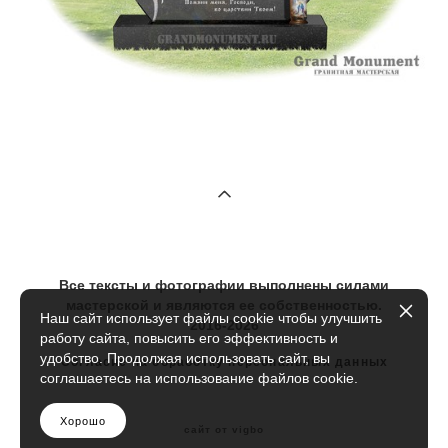
Все тексты и фотографии выполнены силами
мастерской и являются ее собственностью.
Наш сайт использует файлы cookie чтобы улучшить
2016-2026
работу сайта, повысить его эффективность и
удобство. Продолжая использовать сайт, вы
Согласие на обработку персональных данных
соглашаетесь на использование файлов cookie.
Хорошо
сайт от vigbo